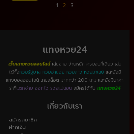
1
2
3
แทงหวย24
เว็บแทงหวยออนไลน์
เล่นง่าย จ่ายหนัก ครบจบที่เดียว เล่น
ได้ทั้ง
หวยรัฐบาล หวยฮานอย หวยลาว หวยมาเลย์
และยังมี
แทงบอลออนไลน์ เกมสล็อต มากกว่า 200 เกม และยังมีบาคา
ร่าที่
แตกง่าย ออกไว รวยแน่นอน
สมัครได้กับ
แทงหวย24
เกี่ยวกับเรา
สมัครสมาชิก
ฝากเงิน